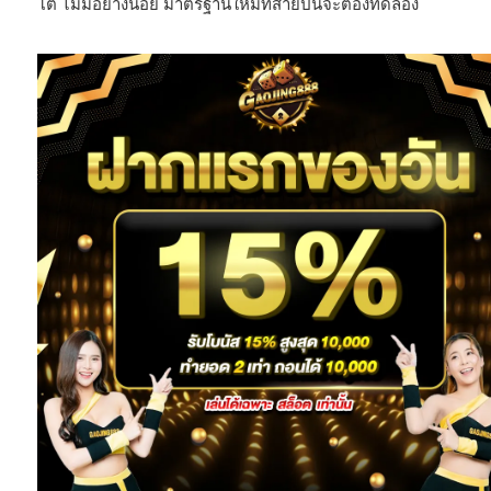
โต้ ไม่มีอย่างน้อย มาตรฐานใหม่ที่สายปั่นจะต้องทดลอง