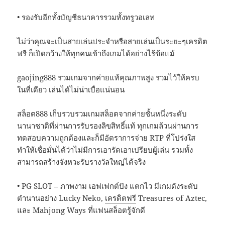
• รองรับอีกทั้งบัญชีธนาคารรวมทั้งทรูวอเลท
ไม่ว่าคุณจะเป็นสายเล่นประจำหรือสายเล่นเป็นระยะๆเครดิต
ฟรี ก็เปิดกว้างให้ทุกคนเข้าถึงเกมได้อย่างไร้ข้อแม้
gaojing888 รวมเกมจากค่ายแท้คุณภาพสูง รวมไว้ให้ครบ
ในที่เดียว เล่นได้ไม่น่าเบื่อแน่นอน
สล็อต888 เก็บรวบรวมเกมสล็อตจากค่ายชั้นหนึ่งระดับ
นานาชาติที่ผ่านการรับรองลิขสิทธิ์แท้ ทุกเกมล้วนผ่านการ
ทดสอบความถูกต้องและก็มีอัตราการจ่าย RTP ที่โปร่งใส
ทำให้เชื่อมั่นได้ว่าไม่มีการเอารัดเอาเปรียบผู้เล่น รวมทั้ง
สามารถสร้างจังหวะรับรางวัลใหญ่ได้จริง
• PG SLOT – ภาพงาม เอฟเฟกต์ปัง แตกไว มีเกมดังระดับ
ตำนานอย่าง Lucky Neko,
เครดิตฟรี
Treasures of Aztec,
และ Mahjong Ways ที่แฟนสล็อตรู้จักดี