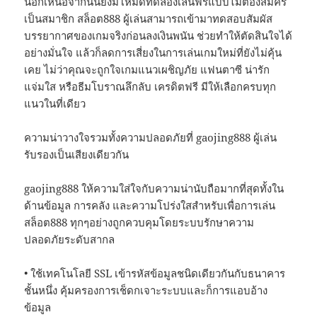
นอกเหนือจากนั้นยังมีโหมดทดลองเล่นฟรีแบบไม่ต้องสมัคร
เป็นสมาชิก สล็อต888 ผู้เล่นสามารถเข้ามาทดสอบสัมผัส
บรรยากาศของเกมจริงก่อนลงเงินพนัน ช่วยทำให้ตัดสินใจได้
อย่างมั่นใจ แล้วก็ลดการเสี่ยงในการเล่นเกมใหม่ที่ยังไม่คุ้น
เคย ไม่ว่าคุณจะถูกใจเกมแนวเผชิญภัย แฟนตาซี น่ารัก
แจ่มใส หรือธีมโบราณลึกลับ เครดิตฟรี มีให้เลือกครบทุก
แนวในที่เดียว
ความน่าวางใจรวมทั้งความปลอดภัยที่ gaojing888 ผู้เล่น
รับรองเป็นเสียงเดียวกัน
gaojing888 ให้ความใส่ใจกับความน่านับถือมากที่สุดทั้งใน
ด้านข้อมูล การคลัง และความโปร่งใสสำหรับเพื่อการเล่น
สล็อต888 ทุกๆอย่างถูกควบคุมโดยระบบรักษาความ
ปลอดภัยระดับสากล
• ใช้เทคโนโลยี SSL เข้ารหัสข้อมูลชนิดเดียวกันกับธนาคาร
ชั้นหนึ่ง คุ้มครองการเช็ดกเจาะระบบและก็การแอบอ้าง
ข้อมูล