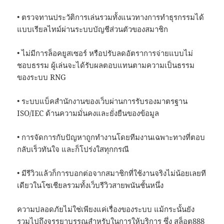
• ตรวจทานประวัติการเล่นรวมทั้งแนวทางการทำธุรกรรมได้
แบบเรียลไทม์ผ่านระบบบัญชีส่วนตัวของสมาชิก
• ไม่มีการล็อคยูสเซอร์ หรือปรับลดอัตราการจ่ายแบบไม่
ชอบธรรม ผู้เล่นจะได้รับผลตอบแทนตามความเป็นธรรม
ของระบบ RNG
• ระบบแบ็คสำนักงานของเว็บผ่านการรับรองมาตรฐาน
ISO/IEC ด้านความมั่นคงและยั่งยืนของข้อมูล
• การจัดการกับปัญหาถูกทำงานโดยทีมงานเฉพาะทางที่ตอบ
กลับเร็วทันใจ และก็โปร่งใสทุกกรณี
• มีรีวิวแล้วก็การบอกต่อจากสมาชิกที่ใช้งานจริงไม่น้อยเลยที
เดียวในโซเชียลรวมทั้งเว็บรีวิวสายพนันชั้นหนึ่ง
ความปลอดภัยไม่ใช่เพียงแค่เรื่องของระบบ แม้กระนั้นยัง
รวมไปถึงจรรยาบรรณสำหรับในการให้บริการ ซึ่ง สล็อต888