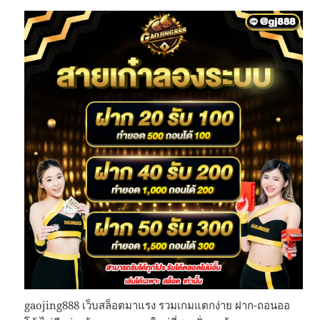
gaojing888 เว็บสล็อตมาแรง รวมเกมแตกง่าย ฝาก-ถอนออ