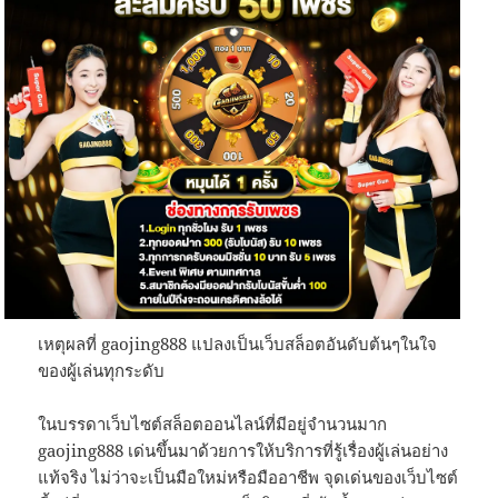
เหตุผลที่ gaojing888 แปลงเป็นเว็บสล็อตอันดับต้นๆในใจ
ของผู้เล่นทุกระดับ
ในบรรดาเว็บไซต์สล็อตออนไลน์ที่มีอยู่จำนวนมาก
gaojing888 เด่นขึ้นมาด้วยการให้บริการที่รู้เรื่องผู้เล่นอย่าง
แท้จริง ไม่ว่าจะเป็นมือใหม่หรือมืออาชีพ จุดเด่นของเว็บไซต์