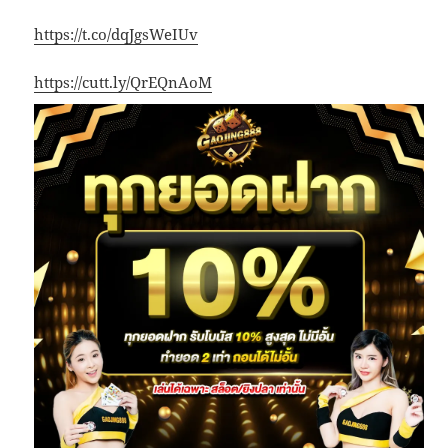
https://t.co/dqJgsWeIUv
https://cutt.ly/QrEQnAoM