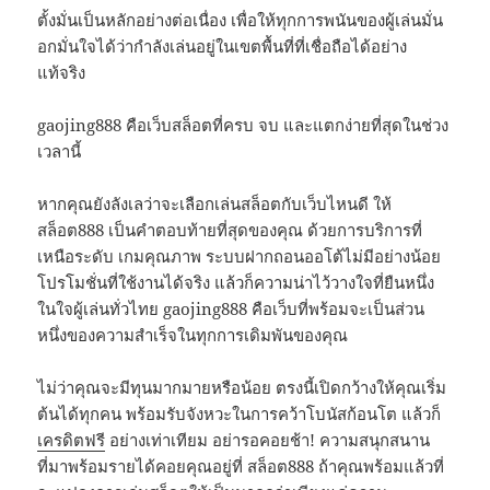
ตั้งมั่นเป็นหลักอย่างต่อเนื่อง เพื่อให้ทุกการพนันของผู้เล่นมั่น
อกมั่นใจได้ว่ากำลังเล่นอยู่ในเขตพื้นที่ที่เชื่อถือได้อย่าง
แท้จริง
gaojing888 คือเว็บสล็อตที่ครบ จบ และแตกง่ายที่สุดในช่วง
เวลานี้
หากคุณยังลังเลว่าจะเลือกเล่นสล็อตกับเว็บไหนดี ให้
สล็อต888 เป็นคำตอบท้ายที่สุดของคุณ ด้วยการบริการที่
เหนือระดับ เกมคุณภาพ ระบบฝากถอนออโต้ไม่มีอย่างน้อย
โปรโมชั่นที่ใช้งานได้จริง แล้วก็ความน่าไว้วางใจที่ยืนหนึ่ง
ในใจผู้เล่นทั่วไทย gaojing888 คือเว็บที่พร้อมจะเป็นส่วน
หนึ่งของความสำเร็จในทุกการเดิมพันของคุณ
ไม่ว่าคุณจะมีทุนมากมายหรือน้อย ตรงนี้เปิดกว้างให้คุณเริ่ม
ต้นได้ทุกคน พร้อมรับจังหวะในการคว้าโบนัสก้อนโต แล้วก็
เครดิตฟรี
อย่างเท่าเทียม อย่ารอคอยช้า! ความสนุกสนาน
ที่มาพร้อมรายได้คอยคุณอยู่ที่ สล็อต888 ถ้าคุณพร้อมแล้วที่