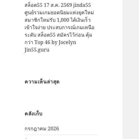
สล็อต55 17 ส.ค. 2569 jinda55
ศูนย์รวมเกมยอดนิยมแห่งยุคใหม่
สมาชิกใหม่รับ 1,000 ได้เงินเร็ว
เข้าใจง่าย ประสบการณ์เกมเหนือ
ระดับ สล็อต55 สมัครไว้ก่อน คุ้ม
กว่า Top 46 by Jocelyn
Jin55.guru
ความเห็นล่าสุด
คลังเก็บ
กรกฎาคม 2026