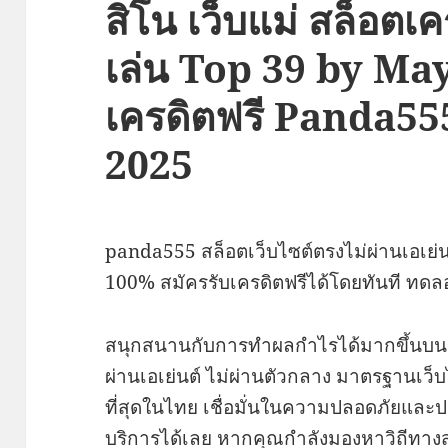
สิโน เว็บแม่ สล็อตเ
เล่น Top 39 by Ma
เครดิตฟรี Panda55
2025
panda555 สล็อตเว็บไซต์ตรงไม่ผ่านเอเย่นต
100% สมัครรับเครดิตฟรีได้โดยทันที ทดล
สนุกสนานกับการทำผลกำไรได้มากขึ้นบน 
ผ่านเอเย่นต์ ไม่ผ่านตัวกลาง มาตรฐานเว็บ
ที่สุดในไทย เชื่อมั่นในความปลอดภัยและป
บริการได้เลย หากคุณกำลังมองหาวิถีทางส