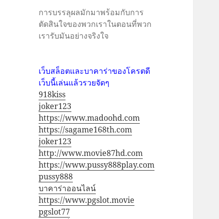
การบรรลุผลมักมาพร้อมกับการ
ตัดสินใจของพวกเราในตอนที่พวก
เรารับมันอย่างจริงใจ
เว็บสล็อตและบาคาร่าของโครตดี
เว็บนี้เล่นแล้วรวยจัดๆ
918kiss
joker123
https://www.madoohd.com
https://sagame168th.com
joker123
http://www.movie87hd.com
https://www.pussy888play.com
pussy888
บาคาร่าออนไลน์
https://www.pgslot.movie
pgslot77