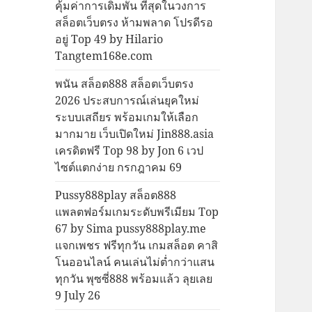
คุ้มค่าการเดิมพัน ที่สุดในวงการ
สล็อตเว็บตรง ห้ามพลาด โปรดีรอ
อยู่ Top 49 by Hilario
Tangtem168e.com
พนัน สล็อต888 สล็อตเว็บตรง
2026 ประสบการณ์เล่นยุคใหม่
ระบบเสถียร พร้อมเกมให้เลือก
มากมาย เว็บเปิดใหม่ Jin888.asia
เครดิตฟรี Top 98 by Jon 6 เวป
ไซต์แตกง่าย กรกฎาคม 69
Pussy888play สล็อต888
แพลตฟอร์มเกมระดับพรีเมียม Top
67 by Sima pussy888play.me
แจกเพชร ฟรีทุกวัน เกมสล็อต คาสิ
โนออนไลน์ คนเล่นไม่ต่ำกว่าแสน
ทุกวัน พุซซี่888 พร้อมแล้ว ลุยเลย
9 July 26