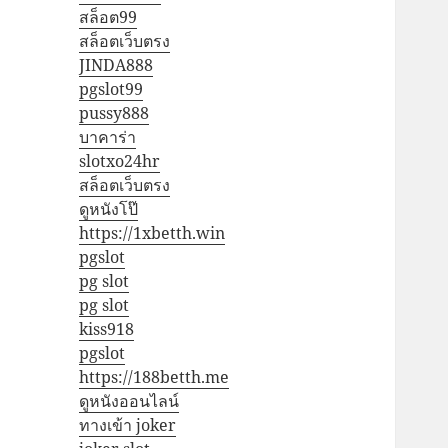
สล็อต99
สล็อตเว็บตรง
JINDA888
pgslot99
pussy888
บาคาร่า
slotxo24hr
สล็อตเว็บตรง
ดูหนังโป๊
https://1xbetth.win
pgslot
pg slot
pg slot
kiss918
pgslot
https://188betth.me
ดูหนังออนไลน์
ทางเข้า joker