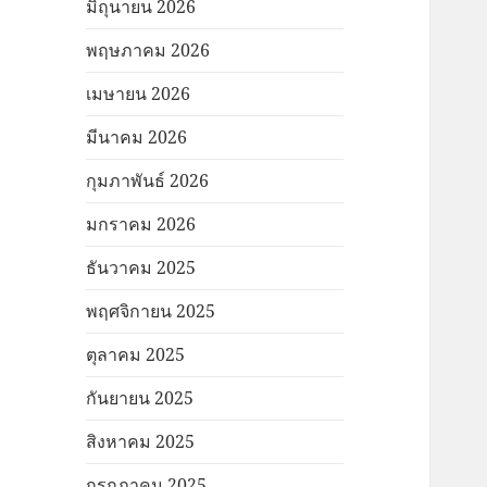
มิถุนายน 2026
พฤษภาคม 2026
เมษายน 2026
มีนาคม 2026
กุมภาพันธ์ 2026
มกราคม 2026
ธันวาคม 2025
พฤศจิกายน 2025
ตุลาคม 2025
กันยายน 2025
สิงหาคม 2025
กรกฎาคม 2025