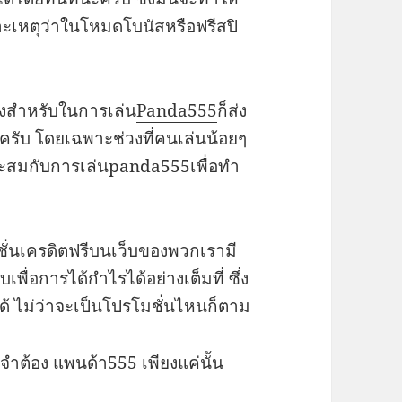
ราะเหตุว่าในโหมดโบนัสหรือฟรีสปิ
วงสำหรับในการเล่น
Panda555
ก็ส่ง
ับ โดยเฉพาะช่วงที่คนเล่นน้อยๆ
าะสมกับการเล่นpanda555เพื่อทำ
มชั่นเครดิตฟรีบนเว็บของพวกเรามี
ื่อการได้กำไรได้อย่างเต็มที่ ซึ่ง
้ ไม่ว่าจะเป็นโปรโมชั่นไหนก็ตาม
ิงจำต้อง แพนด้า555 เพียงแค่นั้น