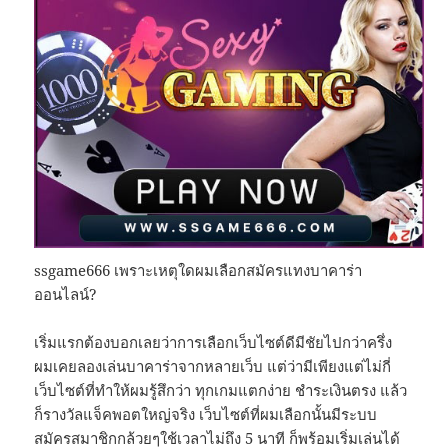
ssgame666 เพราะเหตุใดผมเลือกสมัครแทงบาคาร่า
ออนไลน์?
เริ่มแรกต้องบอกเลยว่าการเลือกเว็บไซต์ดีมีชัยไปกว่าครึ่ง
ผมเคยลองเล่นบาคาร่าจากหลายเว็บ แต่ว่ามีเพียงแต่ไม่กี่
เว็บไซต์ที่ทำให้ผมรู้สึกว่า ทุกเกมแตกง่าย ชำระเงินตรง แล้ว
ก็รางวัลแจ็คพอตใหญ่จริง เว็บไซต์ที่ผมเลือกนั้นมีระบบ
สมัครสมาชิกกล้วยๆใช้เวลาไม่ถึง 5 นาที ก็พร้อมเริ่มเล่นได้