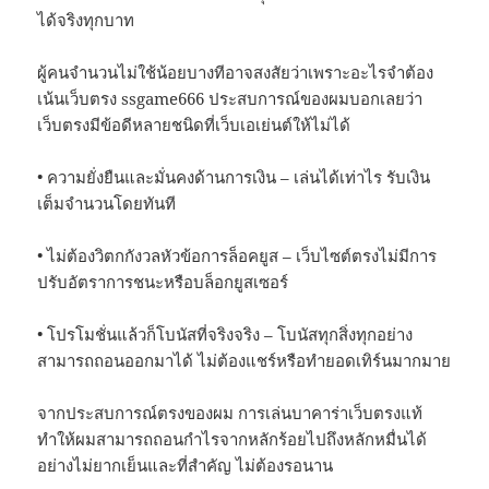
ได้จริงทุกบาท
ผู้คนจำนวนไม่ใช้น้อยบางทีอาจสงสัยว่าเพราะอะไรจำต้อง
เน้นเว็บตรง ssgame666 ประสบการณ์ของผมบอกเลยว่า
เว็บตรงมีข้อดีหลายชนิดที่เว็บเอเย่นต์ให้ไม่ได้
• ความยั่งยืนและมั่นคงด้านการเงิน – เล่นได้เท่าไร รับเงิน
เต็มจำนวนโดยทันที
• ไม่ต้องวิตกกังวลหัวข้อการล็อคยูส – เว็บไซต์ตรงไม่มีการ
ปรับอัตราการชนะหรือบล็อกยูสเซอร์
• โปรโมชั่นแล้วก็โบนัสที่จริงจริง – โบนัสทุกสิ่งทุกอย่าง
สามารถถอนออกมาได้ ไม่ต้องแชร์หรือทำยอดเทิร์นมากมาย
จากประสบการณ์ตรงของผม การเล่นบาคาร่าเว็บตรงแท้
ทำให้ผมสามารถถอนกำไรจากหลักร้อยไปถึงหลักหมื่นได้
อย่างไม่ยากเย็นและที่สำคัญ ไม่ต้องรอนาน