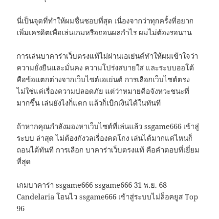
นี่เป็นจุดที่ทำให้ผมชื่นชอบที่สุด เนื่องจากว่าทุกครั้งที่อยาก
เพิ่มเครดิตเพื่อเล่นเกมหรือถอนผลกำไร ผมไม่ต้องรอนาน
การเล่นบาคาร่าเว็บตรงแท้ไม่ผ่านเอเย่นต์ทำให้ผมเข้าใจว่า
ความยั่งยืนและมั่นคง ความโปร่งสบายใส และระบบออโต้
คือข้อแตกต่างจากเว็บไซต์เอเย่นต์ การเลือกเว็บไซต์ตรง
ไม่ใช่แค่เรื่องความปลอดภัย แต่ว่าหมายคือจังหวะชนะที่
มากขึ้น เล่นยังไงก็แตก แล้วก็เบิกเงินได้ในทันที
ถ้าหากคุณกำลังมองหาเว็บไซต์ที่เล่นแล้ว ssgame666 เข้าสู่
ระบบ ล่าสุด ไม่ต้องกังวลเรื่องคดโกง เล่นได้มากแค่ไหนก็
ถอนได้ทันที การเลือก บาคาร่าเว็บตรงแท้ คือคำตอบที่เยี่ยม
ที่สุด
เกมบาคาร่า ssgame666 ssgame666 31 พ.ย. 68
Candelaria โอนไว ssgame666 เข้าสู่ระบบไม่ล็อคยูส Top
96