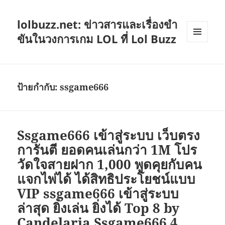
lolbuzz.net: ข่าวสารและเรื่องขำ
ขันในวงการเกม LOL ที่ Lol Buzz
เมนู
และวิด
เจ็ต
ป้ายกำกับ:
ssgame666
Ssgame666 เข้าสู่ระบบ เว็บตรง
การันตี ยอดคนเล่นกว่า 1M โปร
วัดใจสายฝาก 1,000 พูดคุยกับคน
แจกไพ่ได้ ได้สิทธิประโยชน์แบบ
VIP ssgame666 เข้าสู่ระบบ
ล่าสุด ยิ่งเล่น ยิ่งได้ Top 8 by
Candelaria Ssgame666 4