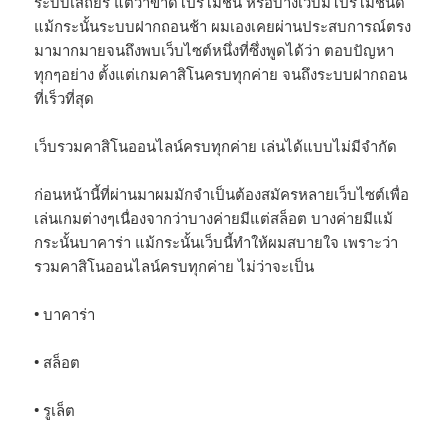
ระบบเสถียร แต่ว่าขาดโปรโมชั่น หรือบางเว็บมีโปรโมชั่นดี
แม้กระนั้นระบบฝากถอนช้า ผมเองเคยผ่านประสบการณ์ตรง
มามากมายจนถึงพบเว็บไซต์หนึ่งที่ซึ่งพูดได้ว่า ตอบปัญหา
ทุกๆอย่าง ตั้งแต่เกมคาสิโนครบทุกค่าย จนถึงระบบฝากถอน
ที่เร็วที่สุด
เว็บรวมคาสิโนออนไลน์ครบทุกค่าย เล่นได้แบบไม่มีจำกัด
ก่อนหน้านี้ที่ผ่านมาผมมักจำเป็นต้องสมัครหลายเว็บไซต์เพื่อ
เล่นเกมต่างๆเนื่องจากว่าบางค่ายมีแต่สล็อต บางค่ายมีแม้
กระนั้นบาคาร่า แม้กระนั้นเว็บนี้ทำให้ผมสบายใจ เพราะว่า
รวมคาสิโนออนไลน์ครบทุกค่าย ไม่ว่าจะเป็น
• บาคาร่า
• สล็อต
• รูเล็ต