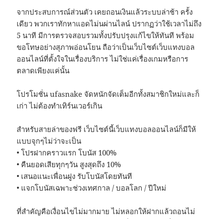
จากประสบการณ์ส่วนตัว เคยถอนเงินแล้วระบบล่าช้า ครั้ง
เดียว พวกเราทักหาแอดไม่นผ่านไลน์ ปรากฏว่าใช้เวลาไม่ถึง
5 นาที มีการตรวจสอบรวมทั้งปรับปรุงแก้ไขให้ทันที พร้อม
ขอโทษอย่างสุภาพอ่อนโยน ถือว่าเป็นเว็บไซต์เว็บแทงบอล
ออนไลน์ที่ตั้งใจในเรื่องบริการ ไม่ใช่แค่เรื่องเกมหรือการ
ตลาดเพียงแค่นั้น
โปรโมชั่น ufasnake จัดหนักจัดเต็มอีกทั้งสมาชิกใหม่และก็
เก่า ไม่ต้องทำเทิร์นเวอร์เกิน
สำหรับสายล่าของฟรี เว็บไซต์นี้เว็บแทงบอลออนไลน์ก็มีให้
แบบจุกๆไม่ว่าจะเป็น
• โปรฝากคราวแรก โบนัส 100%
• คืนยอดเสียทุกๆวัน สูงสุดถึง 10%
• เสนอแนะเพื่อนฝูง รับโบนัสโดยทันที
• แจกโบนัสเฉพาะช่วงเทศกาล / บอลโลก / ปีใหม่
ที่สำคัญคือเงื่อนไขไม่มากมาย ไม่หลอกให้ฝากแล้วถอนไม่