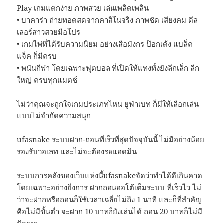
Play เกมแตกง่าย ภาพสวย เล่นเพลิดเพลิน
• บาคาร่า ถ่ายทอดสดจากคาสิโนจริง ภาพชัด เสียงคม ดีล
เลอร์สาวสวยมือโปร
• เกมไพ่ที่ได้รับความนิยม อย่างเสือมังกร ป๊อกเด้ง แบล็ค
แจ็ค ก็มีครบ
• พนันกีฬา โดยเฉพาะฟุตบอล ที่เปิดให้แทงทั้งยังลีกเล็ก ลีก
ใหญ่ ครบทุกแมตช์
ไม่ว่าคุณจะถูกใจเกมประเภทไหน ยูฟ่าเบท ก็มีให้เลือกเล่น
แบบไม่จำกัดความสนุก
ufasnake ระบบฝาก-ถอนที่เร็วที่สุดปัจจุบันนี้ ไม่มีอย่างน้อย
รองรับวอเลท และไม่จะต้องรอแอดมิน
ระบบการคลังของเว็บแห่งนี้ufasnakeจัดว่าทำได้ดีเกินคาด
โดยเฉพาะอย่างยิ่งการ ฝากถอนออโต้เต็มระบบ ที่เร็วไว ไม่
ว่าจะฝากหรือถอนก็ใช้เวลาเฉลี่ยไม่ถึง 1 นาที และก็ที่สำคัญ
คือไม่มีขั้นต่ำ จะฝาก 10 บาทก็ยังเล่นได้ ถอน 20 บาทก็ไม่มี