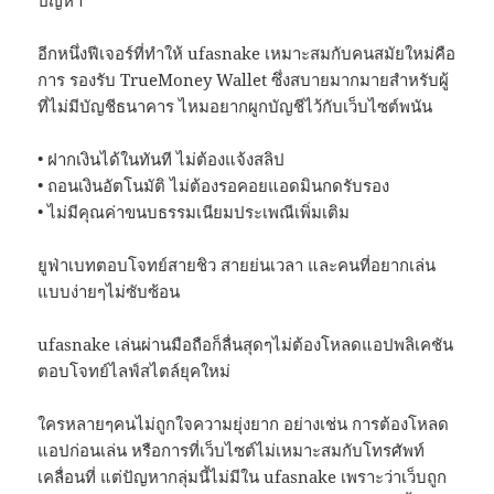
ปัญหา
อีกหนึ่งฟีเจอร์ที่ทำให้ ufasnake เหมาะสมกับคนสมัยใหม่คือ
การ รองรับ TrueMoney Wallet ซึ่งสบายมากมายสำหรับผู้
ที่ไม่มีบัญชีธนาคาร ไหมอยากผูกบัญชีไว้กับเว็บไซต์พนัน
• ฝากเงินได้ในทันที ไม่ต้องแจ้งสลิป
• ถอนเงินอัตโนมัติ ไม่ต้องรอคอยแอดมินกดรับรอง
• ไม่มีคุณค่าขนบธรรมเนียมประเพณีเพิ่มเติม
ยูฟ่าเบทตอบโจทย์สายชิว สายย่นเวลา และคนที่อยากเล่น
แบบง่ายๆไม่ซับซ้อน
ufasnake เล่นผ่านมือถือก็ลื่นสุดๆไม่ต้องโหลดแอปพลิเคชัน
ตอบโจทย์ไลฟ์สไตล์ยุคใหม่
ใครหลายๆคนไม่ถูกใจความยุ่งยาก อย่างเช่น การต้องโหลด
แอปก่อนเล่น หรือการที่เว็บไซต์ไม่เหมาะสมกับโทรศัพท์
เคลื่อนที่ แต่ปัญหากลุ่มนี้ไม่มีใน ufasnake เพราะว่าเว็บถูก