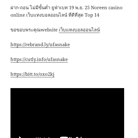
ฝาก-ถอน ไม่มีขั้นต่ำ ยูฟ่าเบท 19 พ.ย. 25 Noreen casino
online เว็บแทงบอลออนไลน์ ที่ดีที่สุด Top 14
ขอขอบพระคุณwebsite
เว็บแทงบอลออนไลน์
https://rebrand.ly/ufasnake
https://cutly.info/ufasnake
https://bitt.to/oxo2kj